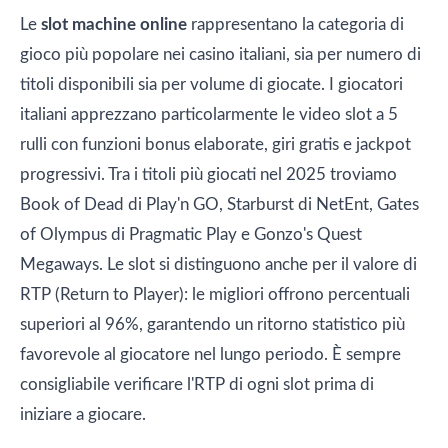
Le
slot machine online
rappresentano la categoria di
gioco più popolare nei casino italiani, sia per numero di
titoli disponibili sia per volume di giocate. I giocatori
italiani apprezzano particolarmente le video slot a 5
rulli con funzioni bonus elaborate, giri gratis e jackpot
progressivi. Tra i titoli più giocati nel 2025 troviamo
Book of Dead di Play'n GO, Starburst di NetEnt, Gates
of Olympus di Pragmatic Play e Gonzo's Quest
Megaways. Le slot si distinguono anche per il valore di
RTP (Return to Player): le migliori offrono percentuali
superiori al 96%, garantendo un ritorno statistico più
favorevole al giocatore nel lungo periodo. È sempre
consigliabile verificare l'RTP di ogni slot prima di
iniziare a giocare.