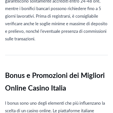
garantiscono solitamente accrediti entro 24-48 ore,
mentre i bonifici bancari possono richiedere fino a 5
giorni lavorativi. Prima di registrarsi, è consigliabile
verificare anche le soglie minime e massime di deposito
e prelievo, nonché l'eventuale presenza di commissioni
sulle transazioni.
Bonus e Promozioni dei Migliori
Online Casino Italia
I bonus sono uno degli elementi che più influenzano la
scelta di un casino online. Le piattaforme italiane