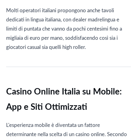
Molti operatori italiani propongono anche tavoli
dedicati in lingua italiana, con dealer madrelingua e
limiti di puntata che vanno da pochi centesimi fino a
migliaia di euro per mano, soddisfacendo così sia i
giocatori casual sia quelli high roller.
Casino Online Italia su Mobile:
App e Siti Ottimizzati
L'esperienza mobile è diventata un fattore
determinante nella scelta di un casino online. Secondo