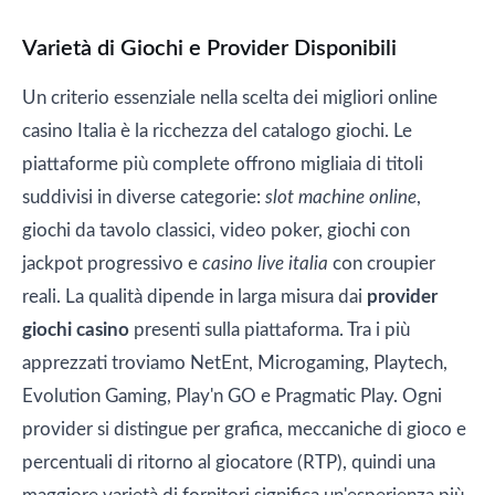
Varietà di Giochi e Provider Disponibili
Un criterio essenziale nella scelta dei migliori online
casino Italia è la ricchezza del catalogo giochi. Le
piattaforme più complete offrono migliaia di titoli
suddivisi in diverse categorie:
slot machine online
,
giochi da tavolo classici, video poker, giochi con
jackpot progressivo e
casino live italia
con croupier
reali. La qualità dipende in larga misura dai
provider
giochi casino
presenti sulla piattaforma. Tra i più
apprezzati troviamo NetEnt, Microgaming, Playtech,
Evolution Gaming, Play'n GO e Pragmatic Play. Ogni
provider si distingue per grafica, meccaniche di gioco e
percentuali di ritorno al giocatore (RTP), quindi una