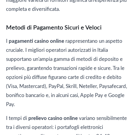
maggiore varietà di fornitori significa un'esperienza più
completa e diversificata.
Metodi di Pagamento Sicuri e Veloci
I
pagamenti casino online
rappresentano un aspetto
cruciale. I migliori operatori autorizzati in Italia
supportano un'ampia gamma di metodi di deposito e
prelievo, garantendo transazioni rapide e sicure. Tra le
opzioni più diffuse figurano carte di credito e debito
(Visa, Mastercard), PayPal, Skrill, Neteller, Paysafecard,
bonifico bancario e, in alcuni casi, Apple Pay e Google
Pay.
I tempi di
prelievo casino online
variano sensibilmente
tra i diversi operatori: i portafogli elettronici