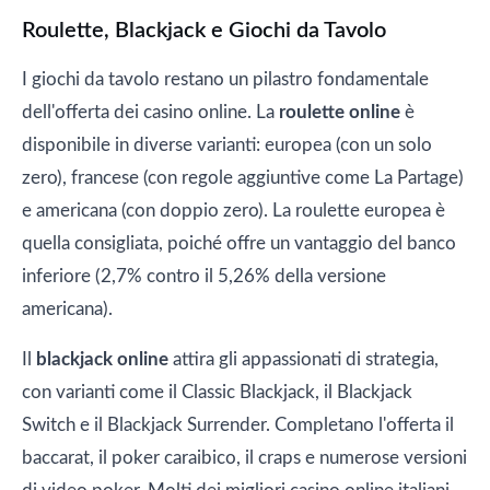
Roulette, Blackjack e Giochi da Tavolo
I giochi da tavolo restano un pilastro fondamentale
dell'offerta dei casino online. La
roulette online
è
disponibile in diverse varianti: europea (con un solo
zero), francese (con regole aggiuntive come La Partage)
e americana (con doppio zero). La roulette europea è
quella consigliata, poiché offre un vantaggio del banco
inferiore (2,7% contro il 5,26% della versione
americana).
Il
blackjack online
attira gli appassionati di strategia,
con varianti come il Classic Blackjack, il Blackjack
Switch e il Blackjack Surrender. Completano l'offerta il
baccarat, il poker caraibico, il craps e numerose versioni