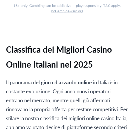
18+ only. Gambling can be addictive — play responsibly. T&C apply.
BeGambleAware.org
Classifica dei Migliori Casino
Online Italiani nel 2025
Il panorama del
gioco d'azzardo online
in Italia è in
costante evoluzione. Ogni anno nuovi operatori
entrano nel mercato, mentre quelli già affermati
rinnovano la propria offerta per restare competitivi. Per
stilare la nostra classifica dei migliori online casino Italia,
abbiamo valutato decine di piattaforme secondo criteri