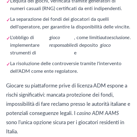
L'equità dei giochi, verificata tramite generatori di
numeri casuali (RNG) certificati da enti indipendenti.
La separazione dei fondi dei giocatori da quelli
dell'operatore, per garantire la disponibilità delle vincite.
L'obbligo di
gioco
, come limiti
autoesclusione
.
implementare
responsabile
di deposito
gioco
strumenti di
e
La risoluzione delle controversie tramite l'intervento
dell'ADM come ente regolatore.
Giocare su piattaforme prive di licenza ADM espone a
rischi significativi: mancata protezione dei fondi,
impossibilità di fare reclamo presso le autorità italiane e
potenziali conseguenze legali. I
casino ADM AAMS
sono l'unica opzione sicura per i giocatori residenti in
Italia.