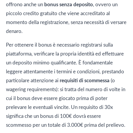
offrono anche un
bonus senza deposito
, ovvero un
piccolo credito gratuito che viene accreditato al
momento della registrazione, senza necessità di versare
denaro.
Per ottenere il bonus è necessario registrarsi sulla
piattaforma, verificare la propria identità ed effettuare
un deposito minimo qualificante. È fondamentale
leggere attentamente i termini e condizioni, prestando
particolare attenzione ai
requisiti di scommessa
(o
wagering requirements): si tratta del numero di volte in
cui il bonus deve essere giocato prima di poter
prelevare le eventuali vincite. Un requisito di 30x
significa che un bonus di 100€ dovrà essere
scommesso per un totale di 3.000€ prima del prelievo.