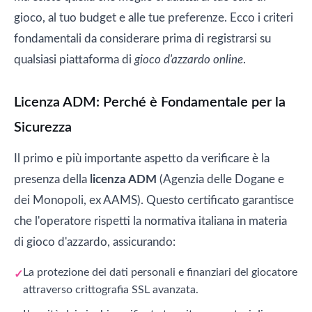
gioco, al tuo budget e alle tue preferenze. Ecco i criteri
fondamentali da considerare prima di registrarsi su
qualsiasi piattaforma di
gioco d'azzardo online
.
Licenza ADM: Perché è Fondamentale per la
Sicurezza
Il primo e più importante aspetto da verificare è la
presenza della
licenza ADM
(Agenzia delle Dogane e
dei Monopoli, ex AAMS). Questo certificato garantisce
che l'operatore rispetti la normativa italiana in materia
di gioco d'azzardo, assicurando:
La protezione dei dati personali e finanziari del giocatore
attraverso crittografia SSL avanzata.