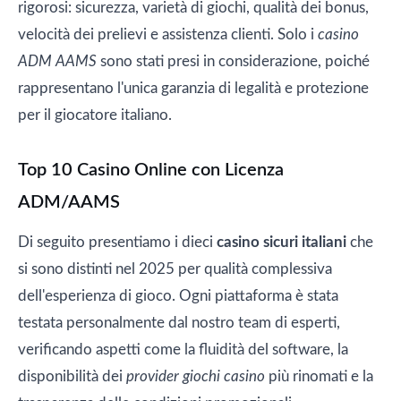
rigorosi: sicurezza, varietà di giochi, qualità dei bonus,
velocità dei prelievi e assistenza clienti. Solo i
casino
ADM AAMS
sono stati presi in considerazione, poiché
rappresentano l'unica garanzia di legalità e protezione
per il giocatore italiano.
Top 10 Casino Online con Licenza
ADM/AAMS
Di seguito presentiamo i dieci
casino sicuri italiani
che
si sono distinti nel 2025 per qualità complessiva
dell'esperienza di gioco. Ogni piattaforma è stata
testata personalmente dal nostro team di esperti,
verificando aspetti come la fluidità del software, la
disponibilità dei
provider giochi casino
più rinomati e la