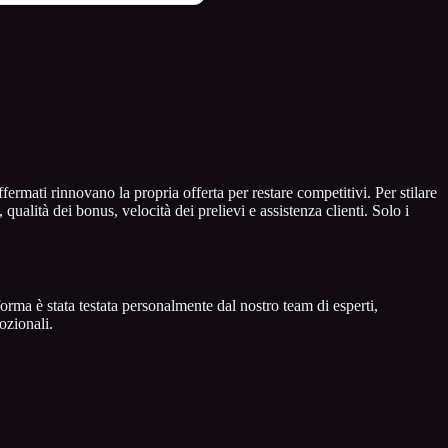
ermati rinnovano la propria offerta per restare competitivi. Per stilare
 qualità dei bonus, velocità dei prelievi e assistenza clienti. Solo i
orma è stata testata personalmente dal nostro team di esperti,
ozionali.