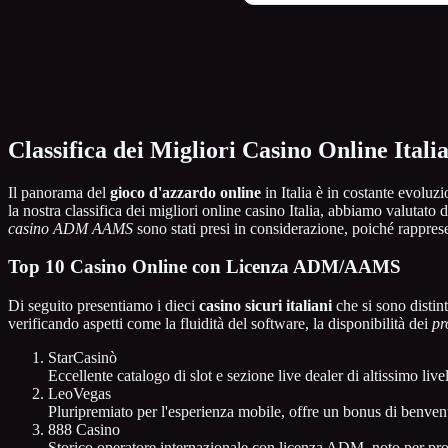
Classifica dei Migliori Casino Online Itali
Il panorama del
gioco d'azzardo online
in Italia è in costante evoluz
la nostra classifica dei migliori online casino Italia, abbiamo valutato d
casino ADM AAMS
sono stati presi in considerazione, poiché rappresen
Top 10 Casino Online con Licenza ADM/AAMS
Di seguito presentiamo i dieci
casino sicuri italiani
che si sono distin
verificando aspetti come la fluidità del software, la disponibilità dei
pr
StarCasinò
Eccellente catalogo di slot e sezione live dealer di altissimo live
LeoVegas
Pluripremiato per l'esperienza mobile, offre un bonus di benvenu
888 Casino
Storico operatore internazionale con licenza ADM, noto per pro