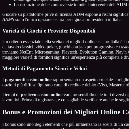
La risoluzione delle controversie tramite l'intervento dell'ADM
Giocare su piattaforme prive di licenza ADM espone a rischi significati
AAMS
sono l'unica opzione sicura per i giocatori residenti in Italia.
Varietà di Giochi e Provider Disponibili
Un criterio essenziale nella scelta dei migliori online casino Italia è l
da tavolo classici, video poker, giochi con jackpot progressivo e
casino
troviamo NetEnt, Microgaming, Playtech, Evolution Gaming, Play'n GO 
maggiore varietà di fornitori significa un'esperienza più completa e div
Metodi di Pagamento Sicuri e Veloci
I
pagamenti casino online
rappresentano un aspetto cruciale. I miglio
opzioni più diffuse figurano carte di credito e debito (Visa, Mastercar
I tempi di
prelievo casino online
variano sensibilmente tra i diversi op
lavorativi. Prima di registrarsi, è consigliabile verificare anche le s
Bonus e Promozioni dei Migliori Online Ca
I bonus sono uno degli elementi che più influenzano la scelta di un ca