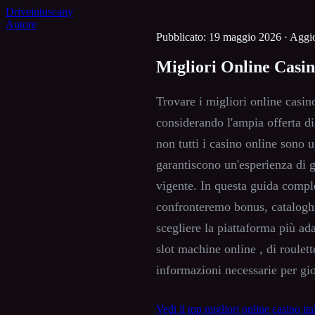
Driveintuscany
Autore
Pubblicato: 19 maggio 2026
·
Aggio
Migliori Online Casi
Trovare i migliori online casi
considerando l'ampia offerta di
non tutti i casino online sono
garantiscono un'esperienza di 
vigente. In questa guida comple
confronteremo bonus, cataloghi
scegliere la piattaforma più ad
slot machine online , di roulette
informazioni necessarie per gi
Vedi il top migliori online casino it