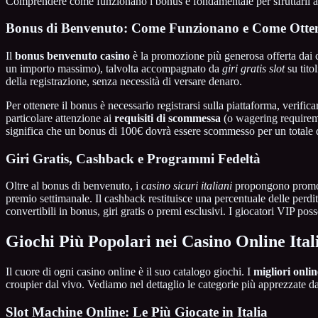
Comprendere come funzionano i bonus è fondamentale per sfruttarli al 
Bonus di Benvenuto: Come Funzionano e Come Otten
Il
bonus benvenuto casino
è la promozione più generosa offerta dai c
un importo massimo), talvolta accompagnato da
giri gratis slot
su tito
della registrazione, senza necessità di versare denaro.
Per ottenere il bonus è necessario registrarsi sulla piattaforma, verifi
particolare attenzione ai
requisiti di scommessa
(o wagering requiremen
significa che un bonus di 100€ dovrà essere scommesso per un totale 
Giri Gratis, Cashback e Programmi Fedeltà
Oltre al bonus di benvenuto, i
casino sicuri italiani
propongono promozio
premio settimanale. Il cashback restituisce una percentuale delle perdi
convertibili in bonus, giri gratis o premi esclusivi. I giocatori VIP pos
Giochi Più Popolari nei Casino Online Ital
Il cuore di ogni casino online è il suo catalogo giochi. I
migliori onlin
croupier dal vivo. Vediamo nel dettaglio le categorie più apprezzate dai
Slot Machine Online: Le Più Giocate in Italia