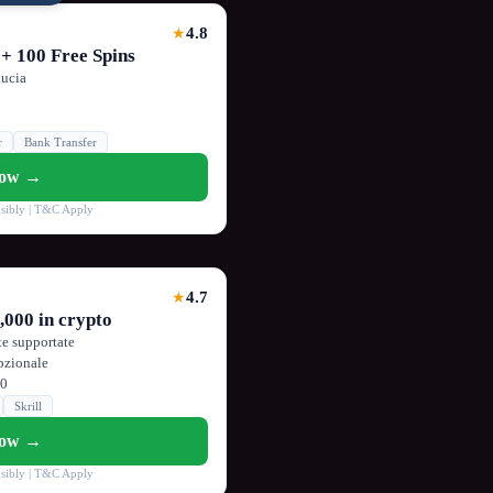
4.8
★
+ 100 Free Spins
ducia
r
Bank Transfer
Now →
sibly | T&C Apply
4.7
★
,000 in crypto
te supportate
pzionale
00
Skrill
Now →
sibly | T&C Apply