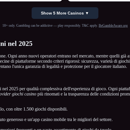
Show 5 More Casinos ▼
18+ only. Gambling can be addictive — play responsibly. T&C apply.
BeGambleAware.org
ani nel 2025
ione. Ogni anno nuovi operatori entrano nel mercato, mentre quelli già aff
ecine di piattaforme secondo criteri rigorosi: sicurezza, varietà di giochi,
tano l'unica garanzia di legalità e protezione per il giocatore italiano.
ti nel 2025 per qualità complessiva dell'esperienza di gioco. Ogni piattaf
ovider giochi casino
più rinomati e la trasparenza delle condizioni prom
llo, con oltre 1.500 giochi disponibili.
to generoso e un'app casino mobile tra le migliori del settore.
mozioni frequenti e un vasto assortimento di giochi da tavolo.