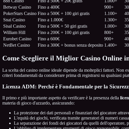
888 Casino
Fino a 500€ + 20€ gratis
1.000+
30
Betway Casino
Fino a 400€
900+
30
PokerStars Casino
Fino a 500€ + 100 giri gratis
1.100+
40
Snai Casino
Fino a 1.000€
1.300+
35
Sisal Casino
Fino a 500€ + 50 giri gratis
1.000+
30
William Hill
Fino a 200€ + 100 giri gratis
800+
35
Eurobet Casino
Fino a 600€
900+
40
NetBet Casino
Fino a 300€ + bonus senza deposito
1.400+
30
Come Scegliere il Miglior Casino Online in
La scelta del casino online ideale dipende da molteplici fattori. Non esi
criteri fondamentali da considerare prima di registrarsi su qualsiasi pi
Licenza ADM: Perché è Fondamentale per la Sicurez
Il primo e più importante aspetto da verificare è la presenza della
lic
materia di gioco d'azzardo, assicurando:
La protezione dei dati personali e finanziari del giocatore attra
L'equità dei giochi, verificata tramite generatori di numeri casua
La separazione dei fondi dei giocatori da quelli dell'operatore, pe
L'obbligo di implementare strumenti di
gioco responsabile
, com