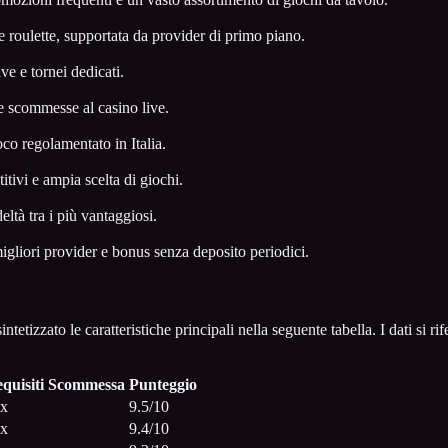
 roulette, supportata da provider di primo piano.
ve e tornei dedicati.
le scommesse al casino live.
oco regolamentato in Italia.
tivi e ampia scelta di giochi.
ltà tra i più vantaggiosi.
migliori provider e bonus senza deposito periodici.
intetizzato le caratteristiche principali nella seguente tabella. I dati si 
quisiti Scommessa
Punteggio
x
9.5/10
x
9.4/10