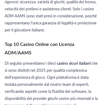
rigorosi: sicurezza, varietà di giochi, qualità dei bonus,
velocità dei prelievi e assistenza clienti. Solo i
casino
ADM AAMS
sono stati presi in considerazione, poiché
rappresentano l'unica garanzia di legalità e protezione
per il giocatore italiano.
Top 10 Casino Online con Licenza
ADM/AAMS
Di seguito presentiamo i dieci
casino sicuri italiani
che
si sono distinti nel 2025 per qualità complessiva
dell'esperienza di gioco. Ogni piattaforma è stata
testata personalmente dal nostro team di esperti,
verificando aspetti come la fluidità del software, la
disponibilità dei
provider giochi casino
più rinomati e la