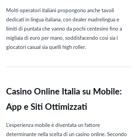
Molti operatori italiani propongono anche tavoli
dedicati in lingua italiana, con dealer madrelingua e
limiti di puntata che vanno da pochi centesimi fino a
migliaia di euro per mano, soddisfacendo così sia i
giocatori casual sia quelli high roller.
Casino Online Italia su Mobile:
App e Siti Ottimizzati
L'esperienza mobile è diventata un fattore
determinante nella scelta di un casino online. Secondo