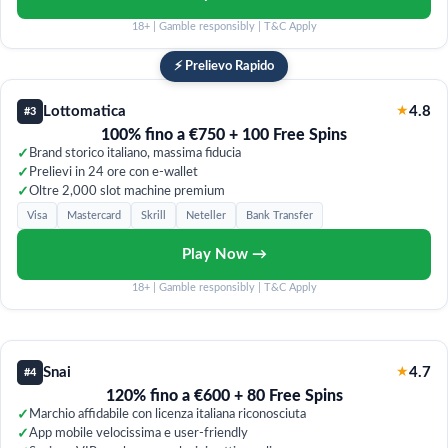
18+ | Gamble responsibly | T&C Apply
⚡ Prelievo Rapido
Lottomatica
★
4.8
#3
100% fino a €750 + 100 Free Spins
✓
Brand storico italiano, massima fiducia
✓
Prelievi in 24 ore con e-wallet
✓
Oltre 2,000 slot machine premium
Visa
Mastercard
Skrill
Neteller
Bank Transfer
Play Now →
18+ | Gamble responsibly | T&C Apply
Snai
★
4.7
#4
120% fino a €600 + 80 Free Spins
✓
Marchio affidabile con licenza italiana riconosciuta
✓
App mobile velocissima e user-friendly