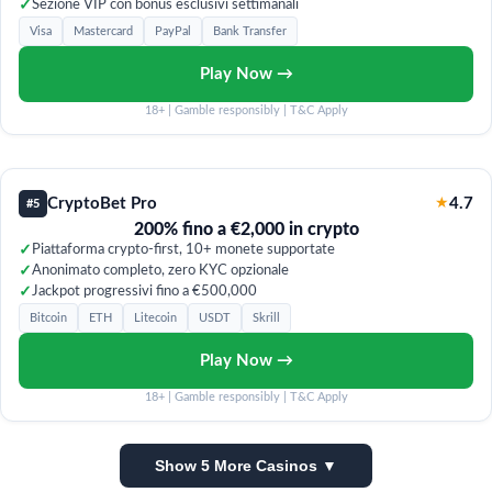
✓
Sezione VIP con bonus esclusivi settimanali
Visa
Mastercard
PayPal
Bank Transfer
Play Now →
18+ | Gamble responsibly | T&C Apply
CryptoBet Pro
★
4.7
#5
200% fino a €2,000 in crypto
✓
Piattaforma crypto-first, 10+ monete supportate
✓
Anonimato completo, zero KYC opzionale
✓
Jackpot progressivi fino a €500,000
Bitcoin
ETH
Litecoin
USDT
Skrill
Play Now →
18+ | Gamble responsibly | T&C Apply
Show 5 More Casinos ▼