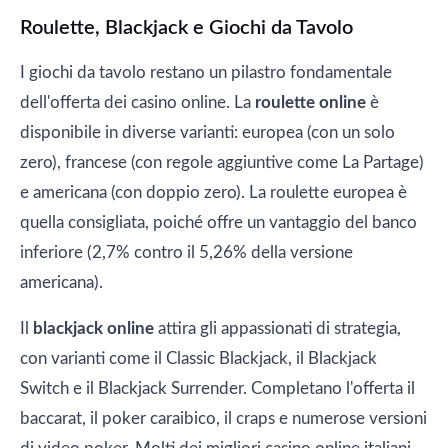
Roulette, Blackjack e Giochi da Tavolo
I giochi da tavolo restano un pilastro fondamentale
dell'offerta dei casino online. La
roulette online
è
disponibile in diverse varianti: europea (con un solo
zero), francese (con regole aggiuntive come La Partage)
e americana (con doppio zero). La roulette europea è
quella consigliata, poiché offre un vantaggio del banco
inferiore (2,7% contro il 5,26% della versione
americana).
Il
blackjack online
attira gli appassionati di strategia,
con varianti come il Classic Blackjack, il Blackjack
Switch e il Blackjack Surrender. Completano l'offerta il
baccarat, il poker caraibico, il craps e numerose versioni