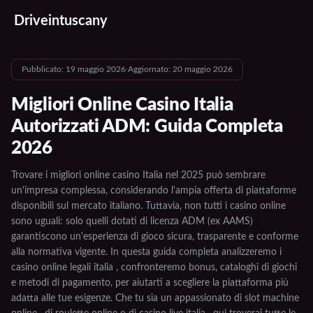
Driveintuscany
Pubblicato: 19 maggio 2026
·
Aggiornato: 20 maggio 2026
Migliori Online Casino Italia
Autorizzati ADM: Guida Completa
2026
Trovare i migliori online casino Italia nel 2025 può sembrare
un'impresa complessa, considerando l'ampia offerta di piattaforme
disponibili sul mercato italiano. Tuttavia, non tutti i casino online
sono uguali: solo quelli dotati di licenza ADM (ex AAMS)
garantiscono un'esperienza di gioco sicura, trasparente e conforme
alla normativa vigente. In questa guida completa analizzeremo i
casino online legali italia , confronteremo bonus, cataloghi di giochi
e metodi di pagamento, per aiutarti a scegliere la piattaforma più
adatta alle tue esigenze. Che tu sia un appassionato di slot machine