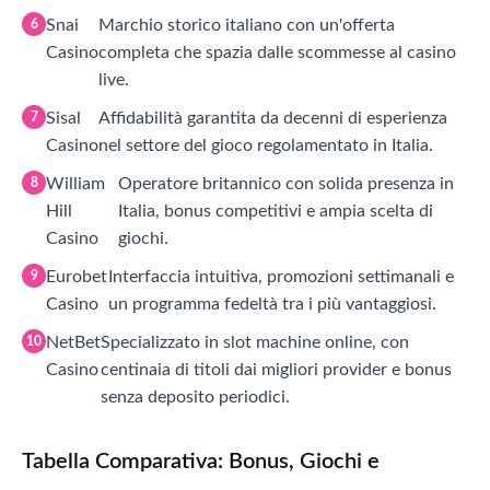
Snai
Marchio storico italiano con un'offerta
Casino
completa che spazia dalle scommesse al casino
live.
Sisal
Affidabilità garantita da decenni di esperienza
Casino
nel settore del gioco regolamentato in Italia.
William
Operatore britannico con solida presenza in
Hill
Italia, bonus competitivi e ampia scelta di
Casino
giochi.
Eurobet
Interfaccia intuitiva, promozioni settimanali e
Casino
un programma fedeltà tra i più vantaggiosi.
NetBet
Specializzato in slot machine online, con
Casino
centinaia di titoli dai migliori provider e bonus
senza deposito periodici.
Tabella Comparativa: Bonus, Giochi e