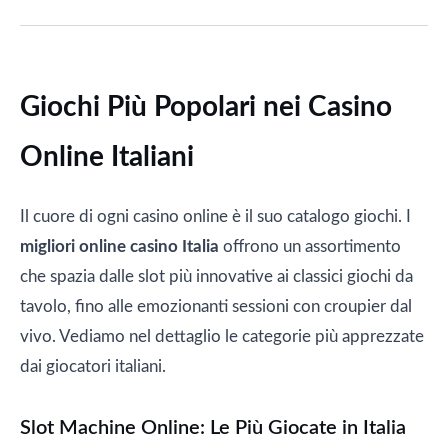
Giochi Più Popolari nei Casino
Online Italiani
Il cuore di ogni casino online è il suo catalogo giochi. I
migliori online casino Italia
offrono un assortimento
che spazia dalle slot più innovative ai classici giochi da
tavolo, fino alle emozionanti sessioni con croupier dal
vivo. Vediamo nel dettaglio le categorie più apprezzate
dai giocatori italiani.
Slot Machine Online: Le Più Giocate in Italia