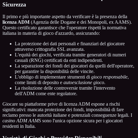
Sicurezza
Il primo e più importante aspetto da verificare è la presenza della
licenza ADM
(Agenzia delle Dogane e dei Monopoli, ex AAMS).
Questo certificato garantisce che l'operatore rispetti la normativa
italiana in materia di gioco d'azzardo, assicurando:
La protezione dei dati personali e finanziari del giocatore
attraverso crittografia SSL avanzata.
L'equità dei giochi, verificata tramite generatori di numeri
casuali (RNG) certificati da enti indipendenti.
La separazione dei fondi dei giocatori da quelli dell'operatore,
per garantire la disponibilità delle vincite.
L'obbligo di implementare strumenti di
gioco responsabile
,
come limiti di deposito e
autoesclusione gioco
.
La risoluzione delle controversie tramite l'intervento
dell'ADM come ente regolatore.
Giocare su piattaforme prive di licenza ADM espone a rischi
significativi: mancata protezione dei fondi, impossibilità di fare
reclamo presso le autorità italiane e potenziali conseguenze legali. I
casino ADM AAMS
sono l'unica opzione sicura per i giocatori
residenti in Italia.