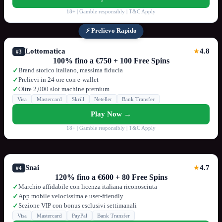
18+ | Gamble responsibly | T&C Apply
⚡ Prelievo Rapido
Lottomatica
4.8
★
#3
100% fino a €750 + 100 Free Spins
Brand storico italiano, massima fiducia
✓
Prelievi in 24 ore con e-wallet
✓
Oltre 2,000 slot machine premium
✓
Visa
Mastercard
Skrill
Neteller
Bank Transfer
Play Now →
18+ | Gamble responsibly | T&C Apply
Snai
4.7
★
#4
120% fino a €600 + 80 Free Spins
Marchio affidabile con licenza italiana riconosciuta
✓
App mobile velocissima e user-friendly
✓
Sezione VIP con bonus esclusivi settimanali
✓
Visa
Mastercard
PayPal
Bank Transfer