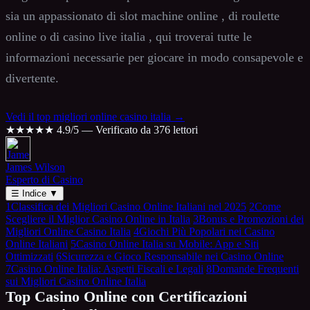
sia un appassionato di slot machine online , di roulette
online o di casino live italia , qui troverai tutte le
informazioni necessarie per giocare in modo consapevole e
divertente.
Vedi il top migliori online casino italia →
★★★★★
4.9/5 — Verificato da 376 lettori
James Wilson
Esperto di Casino
☰
Indice
▼
1
Classifica dei Migliori Casino Online Italiani nel 2025
2
Come
Scegliere il Miglior Casino Online in Italia
3
Bonus e Promozioni dei
Migliori Online Casino Italia
4
Giochi Più Popolari nei Casino
Online Italiani
5
Casino Online Italia su Mobile: App e Siti
Ottimizzati
6
Sicurezza e Gioco Responsabile nei Casino Online
7
Casino Online Italia: Aspetti Fiscali e Legali
8
Domande Frequenti
sui Migliori Casino Online Italia
Top Casino Online con Certificazioni