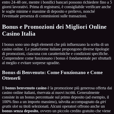
entro 24-48 ore, mentre i bonifici bancari possono richiedere fino a 5
giorni lavorativi. Prima di registrarsi, è consigliabile verificare anche
le soglie minime e massime di deposito e prelievo, nonché
l'eventuale presenza di commissioni sulle transazioni.
Bonus e Promozioni dei Migliori Online
Casino Italia
I bonus sono uno degli elementi che più influenzano la scelta di un
casino online. Le piattaforme italiane propongono diverse tipologie
di promozioni, ciascuna con caratteristiche e condizioni specifiche.
Comprendere come funzionano i bonus è fondamentale per sfruttarli
al meglio e evitare sorprese sgradite.
Bonus di Benvenuto: Come Funzionano e Come
Ottenerli
Il
bonus benvenuto casino
è la promozione più generosa offerta dai
casino online italiani, riservata ai nuovi iscritti. Generalmente
consiste in un bonus percentuale sul primo deposito (ad esempio, il
100% fino a un importo massimo), talvolta accompagnato da
giri
gratis slot
su titoli selezionati. Alcuni operatori offrono anche un
bonus senza deposito
, ovvero un piccolo credito gratuito che viene