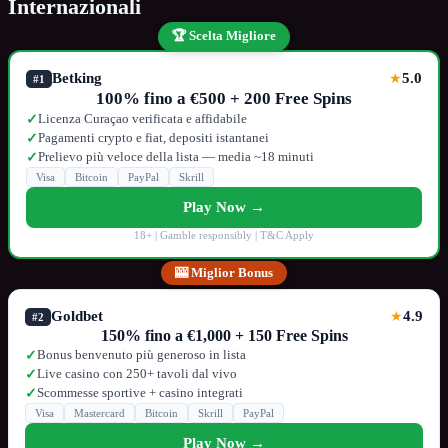
Internazionali
🏆 Scelta Migliore
Betking
5.0
★
#1
100% fino a €500 + 200 Free Spins
Licenza Curaçao verificata e affidabile
✓
Pagamenti crypto e fiat, depositi istantanei
✓
Prelievo più veloce della lista — media ~18 minuti
✓
Visa
Bitcoin
PayPal
Skrill
Play Now →
18+ | Gamble responsibly | T&C Apply
🎰 Miglior Bonus
Goldbet
4.9
★
#2
150% fino a €1,000 + 150 Free Spins
Bonus benvenuto più generoso in lista
✓
Live casino con 250+ tavoli dal vivo
✓
Scommesse sportive + casino integrati
✓
Visa
Mastercard
Bitcoin
Skrill
PayPal
Play Now →