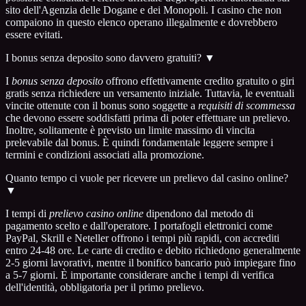
sito dell'Agenzia delle Dogane e dei Monopoli. I casino che non
compaiono in questo elenco operano illegalmente e dovrebbero
essere evitati.
I bonus senza deposito sono davvero gratuiti?
▼
I
bonus senza deposito
offrono effettivamente credito gratuito o giri
gratis senza richiedere un versamento iniziale. Tuttavia, le eventuali
vincite ottenute con il bonus sono soggette a
requisiti di scommessa
che devono essere soddisfatti prima di poter effettuare un prelievo.
Inoltre, solitamente è previsto un limite massimo di vincita
prelevabile dal bonus. È quindi fondamentale leggere sempre i
termini e condizioni associati alla promozione.
Quanto tempo ci vuole per ricevere un prelievo dal casino online?
▼
I tempi di
prelievo casino online
dipendono dal metodo di
pagamento scelto e dall'operatore. I portafogli elettronici come
PayPal, Skrill e Neteller offrono i tempi più rapidi, con accrediti
entro 24-48 ore. Le carte di credito e debito richiedono generalmente
2-5 giorni lavorativi, mentre il bonifico bancario può impiegare fino
a 5-7 giorni. È importante considerare anche i tempi di verifica
dell'identità, obbligatoria per il primo prelievo.