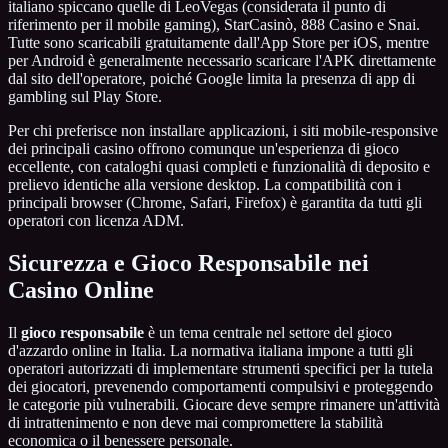
italiano spiccano quelle di LeoVegas (considerata il punto di
riferimento per il mobile gaming), StarCasinò, 888 Casino e Snai.
Tutte sono scaricabili gratuitamente dall'App Store per iOS, mentre
per Android è generalmente necessario scaricare l'APK direttamente
dal sito dell'operatore, poiché Google limita la presenza di app di
gambling sul Play Store.
Per chi preferisce non installare applicazioni, i siti mobile-responsive
dei principali casino offrono comunque un'esperienza di gioco
eccellente, con cataloghi quasi completi e funzionalità di deposito e
prelievo identiche alla versione desktop. La compatibilità con i
principali browser (Chrome, Safari, Firefox) è garantita da tutti gli
operatori con licenza ADM.
Sicurezza e Gioco Responsabile nei
Casino Online
Il
gioco responsabile
è un tema centrale nel settore del gioco
d'azzardo online in Italia. La normativa italiana impone a tutti gli
operatori autorizzati di implementare strumenti specifici per la tutela
dei giocatori, prevenendo comportamenti compulsivi e proteggendo
le categorie più vulnerabili. Giocare deve sempre rimanere un'attività
di intrattenimento e non deve mai compromettere la stabilità
economica o il benessere personale.