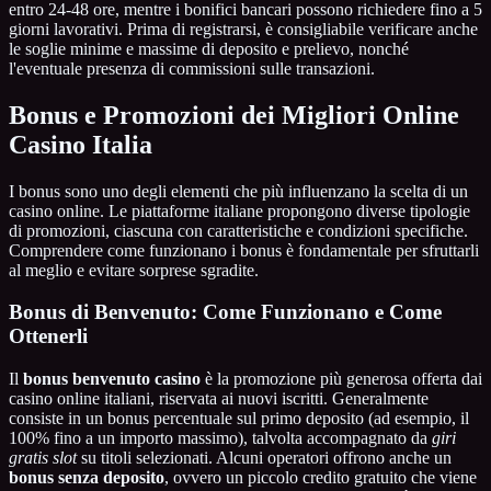
entro 24-48 ore, mentre i bonifici bancari possono richiedere fino a 5
giorni lavorativi. Prima di registrarsi, è consigliabile verificare anche
le soglie minime e massime di deposito e prelievo, nonché
l'eventuale presenza di commissioni sulle transazioni.
Bonus e Promozioni dei Migliori Online
Casino Italia
I bonus sono uno degli elementi che più influenzano la scelta di un
casino online. Le piattaforme italiane propongono diverse tipologie
di promozioni, ciascuna con caratteristiche e condizioni specifiche.
Comprendere come funzionano i bonus è fondamentale per sfruttarli
al meglio e evitare sorprese sgradite.
Bonus di Benvenuto: Come Funzionano e Come
Ottenerli
Il
bonus benvenuto casino
è la promozione più generosa offerta dai
casino online italiani, riservata ai nuovi iscritti. Generalmente
consiste in un bonus percentuale sul primo deposito (ad esempio, il
100% fino a un importo massimo), talvolta accompagnato da
giri
gratis slot
su titoli selezionati. Alcuni operatori offrono anche un
bonus senza deposito
, ovvero un piccolo credito gratuito che viene