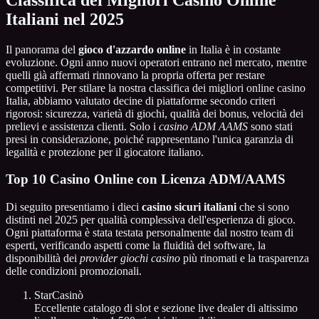
Italiani nel 2025
Il panorama del
gioco d'azzardo online
in Italia è in costante
evoluzione. Ogni anno nuovi operatori entrano nel mercato, mentre
quelli già affermati rinnovano la propria offerta per restare
competitivi. Per stilare la nostra classifica dei migliori online casino
Italia, abbiamo valutato decine di piattaforme secondo criteri
rigorosi: sicurezza, varietà di giochi, qualità dei bonus, velocità dei
prelievi e assistenza clienti. Solo i
casino ADM AAMS
sono stati
presi in considerazione, poiché rappresentano l'unica garanzia di
legalità e protezione per il giocatore italiano.
Top 10 Casino Online con Licenza ADM/AAMS
Di seguito presentiamo i dieci
casino sicuri italiani
che si sono
distinti nel 2025 per qualità complessiva dell'esperienza di gioco.
Ogni piattaforma è stata testata personalmente dal nostro team di
esperti, verificando aspetti come la fluidità del software, la
disponibilità dei
provider giochi casino
più rinomati e la trasparenza
delle condizioni promozionali.
StarCasinò
Eccellente catalogo di slot e sezione live dealer di altissimo