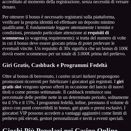
accreditato al momento della registrazione, senza necessità di versare
denaro.
Per ottenere il bonus è necessario registrarsi sulla piattaforma,
verificare la propria identità ed effettuare un deposito minimo
qualificante. È fondamentale leggere attentamente i termini e
condizioni, prestando particolare attenzione ai
requisiti di
scommessa
(o wagering requirements): si tratta del numero di volte
in cui il bonus deve essere giocato prima di poter prelevare le
eventuali vincite. Un requisito di 30x significa che un bonus di 100€
dovrà essere scommesso per un totale di 3.000€ prima del prelievo.
Giri Gratis, Cashback e Programmi Fedeltà
Oltre al bonus di benvenuto, i
casino sicuri italiani
propongono
promozioni ricorrenti per fidelizzare i giocatori già registrati. I
giri
gratis slot
vengono spesso offerti in occasione del lancio di nuovi
titoli o come premio settimanale. Il cashback restituisce una
percentuale delle perdite nette in un determinato periodo, solitamente
tra il 5% e il 15%. I programmi fedeltà, infine, premiano il volume di
gioco con punti convertibili in bonus, giri gratis o premi esclusivi. I
giocatori VIP possono accedere a vantaggi aggiuntivi come limiti di
prelievo più elevati, gestori personalizzati e inviti a eventi speciali.
Giochi Più Popolari nei Casino Online