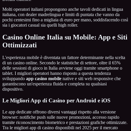
Molti operatori italiani propongono anche tavoli dedicati in lingua
italiana, con dealer madrelingua e limiti di puntata che vanno da
pochi centesimi fino a migliaia di euro per mano, soddisfacendo così
sia i giocatori casual sia quelli high roller.
Casino Online Italia su Mobile: App e Siti
Ottimizzati
L'esperienza mobile è diventata un fattore determinante nella scelta
di un casino online. Secondo le statistiche di settore, oltre il 65%
delle sessioni di gioco in Italia avviene oggi tramite smartphone o
tablet. I migliori operatori hanno risposto a questa tendenza
sviluppando
app casino mobile
native e siti web responsive che
garantiscono un'esperienza fluida e completa su qualsiasi
dispositivo.
Le Migliori App di Casino per Android e iOS
Le app dedicate offrono diversi vantaggi rispetto alla versione
browser: notifiche push sulle nuove promozioni, accesso rapido
tramite riconoscimento biometrico e prestazioni grafiche ottimizzate.
Tra le migliori app di casino disponibili nel 2025 per il mercato