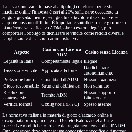
La tassazione varia in base alla tipologia di gioco: per le slot
machine online l'imposta è pari al 20% sulla parte eccedente la
singola giocata, mentre per i giochi da tavolo e il casino live le
aliquote possono differire. È importante sottolineare che giocare su
piattaforme senza licenza ADM, oltre a essere illegale, può
comportare l'obbligo di dichiarare le vincite come redditi diversi e
l'applicazione di sanzioni amministrative.
Casino con Licenza
Aspetto
Casino senza Licenza
ADM
Legalità in Italia
Completamente legale
Illegale
Da dichiarare
Tassazione vincite
Applicata alla fonte
autonomamente
Protezione fondi
Garantita dall'ADM
Nessuna garanzia
Gioco responsabile
Strumenti obbligatori
Non garantito
Risoluzione
Nessun supporto
Tramite ADM
controversie
istituzionale
Verifica identità
Obbligatoria (KYC)
Spesso assente
La normativa italiana in materia di gioco d'azzardo online è
disciplinata principalmente dal Decreto Balduzzi del 2012 e
successive modifiche, oltre che dai regolamenti emanati dall'ADM.
Ogni operatore deve ottenere una concessione specifica e rispettare