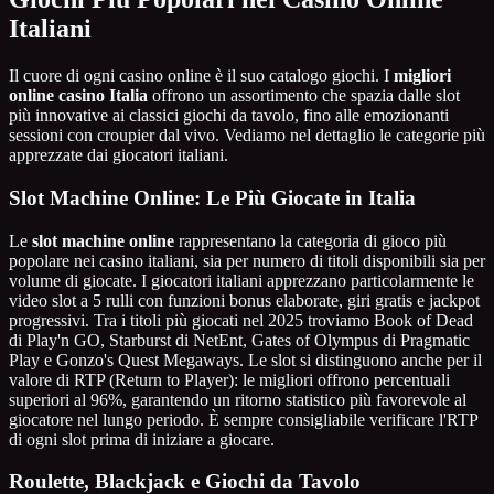
Italiani
Il cuore di ogni casino online è il suo catalogo giochi. I
migliori
online casino Italia
offrono un assortimento che spazia dalle slot
più innovative ai classici giochi da tavolo, fino alle emozionanti
sessioni con croupier dal vivo. Vediamo nel dettaglio le categorie più
apprezzate dai giocatori italiani.
Slot Machine Online: Le Più Giocate in Italia
Le
slot machine online
rappresentano la categoria di gioco più
popolare nei casino italiani, sia per numero di titoli disponibili sia per
volume di giocate. I giocatori italiani apprezzano particolarmente le
video slot a 5 rulli con funzioni bonus elaborate, giri gratis e jackpot
progressivi. Tra i titoli più giocati nel 2025 troviamo Book of Dead
di Play'n GO, Starburst di NetEnt, Gates of Olympus di Pragmatic
Play e Gonzo's Quest Megaways. Le slot si distinguono anche per il
valore di RTP (Return to Player): le migliori offrono percentuali
superiori al 96%, garantendo un ritorno statistico più favorevole al
giocatore nel lungo periodo. È sempre consigliabile verificare l'RTP
di ogni slot prima di iniziare a giocare.
Roulette, Blackjack e Giochi da Tavolo