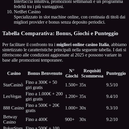
Interfaccia intuitiva, promozioni settimanali e un programma
fedeltà tra i più vantaggiosi.
NetBet Casino
Specializzato in slot machine online, con centinaia di titoli dai
migliori provider e bonus senza deposito periodici.
Tabella Comparativa: Bonus, Giochi e Punteggio
Per facilitare il confronto tra i
migliori online casino Italia
, abbiamo
sintetizzato le caratteristiche principali nella seguente tabella. I dati si
riferiscono alle condizioni aggiornate al 2025 e possono variare in
base alle promozioni temporanee.
N°
Requisiti
Casino
Bonus Benvenuto
Punteggio
Giochi
Scommessa
Fino a 300€ + 50
StarCasinò
1.500+
35x
9.5/10
giri gratis
Fino a 1.000€ + 200
LeoVegas
1.200+
35x
9.4/10
giri gratis
Fino a 500€ + 20€
888 Casino
1.000+
30x
9.3/10
gratis
Betway
Fino a 400€
900+
30x
9.2/10
Casino
PokerStars
Fino a 500€ + 100