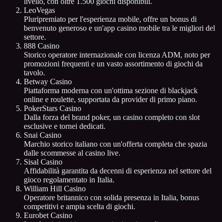
livello, con oltre 1.500 giochi disponibili.
LeoVegas
Pluripremiato per l'esperienza mobile, offre un bonus di
benvenuto generoso e un'app casino mobile tra le migliori del
settore.
888 Casino
Storico operatore internazionale con licenza ADM, noto per
promozioni frequenti e un vasto assortimento di giochi da
tavolo.
Betway Casino
Piattaforma moderna con un'ottima sezione di blackjack
online e roulette, supportata da provider di primo piano.
PokerStars Casino
Dalla forza del brand poker, un casino completo con slot
esclusive e tornei dedicati.
Snai Casino
Marchio storico italiano con un'offerta completa che spazia
dalle scommesse al casino live.
Sisal Casino
Affidabilità garantita da decenni di esperienza nel settore del
gioco regolamentato in Italia.
William Hill Casino
Operatore britannico con solida presenza in Italia, bonus
competitivi e ampia scelta di giochi.
Eurobet Casino