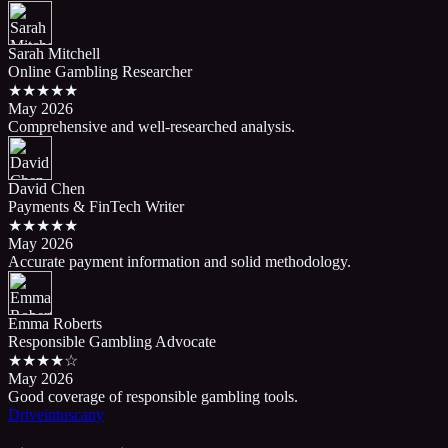
Sarah Mitchell
Online Gambling Researcher
★★★★★
May 2026
Comprehensive and well-researched analysis.
David Chen
Payments & FinTech Writer
★★★★★
May 2026
Accurate payment information and solid methodology.
Emma Roberts
Responsible Gambling Advocate
★★★★☆
May 2026
Good coverage of responsible gambling tools.
Driveintuscany