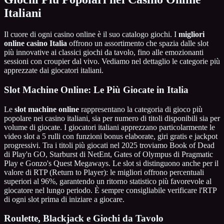
Italiani
Il cuore di ogni casino online è il suo catalogo giochi. I
migliori
online casino Italia
offrono un assortimento che spazia dalle slot
più innovative ai classici giochi da tavolo, fino alle emozionanti
sessioni con croupier dal vivo. Vediamo nel dettaglio le categorie più
apprezzate dai giocatori italiani.
Slot Machine Online: Le Più Giocate in Italia
Le
slot machine online
rappresentano la categoria di gioco più
popolare nei casino italiani, sia per numero di titoli disponibili sia per
volume di giocate. I giocatori italiani apprezzano particolarmente le
video slot a 5 rulli con funzioni bonus elaborate, giri gratis e jackpot
progressivi. Tra i titoli più giocati nel 2025 troviamo Book of Dead
di Play'n GO, Starburst di NetEnt, Gates of Olympus di Pragmatic
Play e Gonzo's Quest Megaways. Le slot si distinguono anche per il
valore di RTP (Return to Player): le migliori offrono percentuali
superiori al 96%, garantendo un ritorno statistico più favorevole al
giocatore nel lungo periodo. È sempre consigliabile verificare l'RTP
di ogni slot prima di iniziare a giocare.
Roulette, Blackjack e Giochi da Tavolo