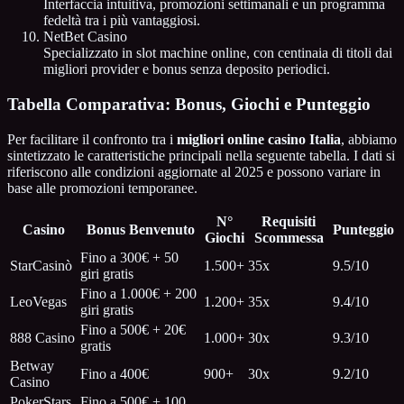
Interfaccia intuitiva, promozioni settimanali e un programma
fedeltà tra i più vantaggiosi.
NetBet Casino
Specializzato in slot machine online, con centinaia di titoli dai
migliori provider e bonus senza deposito periodici.
Tabella Comparativa: Bonus, Giochi e Punteggio
Per facilitare il confronto tra i
migliori online casino Italia
, abbiamo
sintetizzato le caratteristiche principali nella seguente tabella. I dati si
riferiscono alle condizioni aggiornate al 2025 e possono variare in
base alle promozioni temporanee.
N°
Requisiti
Casino
Bonus Benvenuto
Punteggio
Giochi
Scommessa
Fino a 300€ + 50
StarCasinò
1.500+
35x
9.5/10
giri gratis
Fino a 1.000€ + 200
LeoVegas
1.200+
35x
9.4/10
giri gratis
Fino a 500€ + 20€
888 Casino
1.000+
30x
9.3/10
gratis
Betway
Fino a 400€
900+
30x
9.2/10
Casino
PokerStars
Fino a 500€ + 100