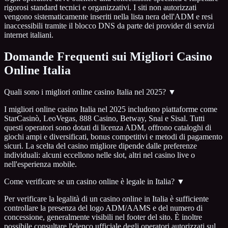
rigorosi standard tecnici e organizzativi. I siti non autorizzati
vengono sistematicamente inseriti nella lista nera dell'ADM e resi
inaccessibili tramite il blocco DNS da parte dei provider di servizi
internet italiani.
Domande Frequenti sui Migliori Casino
Online Italia
Quali sono i migliori online casino Italia nel 2025?
▼
I migliori online casino Italia nel 2025 includono piattaforme come
StarCasinò, LeoVegas, 888 Casino, Betway, Snai e Sisal. Tutti
questi operatori sono dotati di licenza ADM, offrono cataloghi di
giochi ampi e diversificati, bonus competitivi e metodi di pagamento
sicuri. La scelta del casino migliore dipende dalle preferenze
individuali: alcuni eccellono nelle slot, altri nel casino live o
nell'esperienza mobile.
Come verificare se un casino online è legale in Italia?
▼
Per verificare la legalità di un casino online in Italia è sufficiente
controllare la presenza del logo ADM/AAMS e del numero di
concessione, generalmente visibili nel footer del sito. È inoltre
possibile consultare l'elenco ufficiale degli operatori autorizzati sul