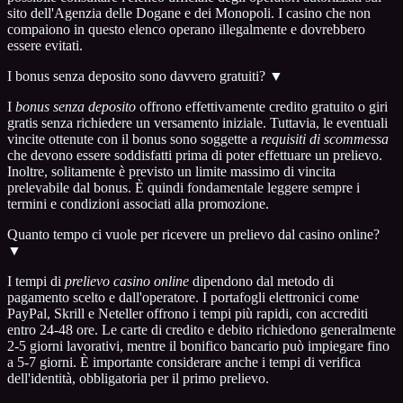
sito dell'Agenzia delle Dogane e dei Monopoli. I casino che non
compaiono in questo elenco operano illegalmente e dovrebbero
essere evitati.
I bonus senza deposito sono davvero gratuiti?
▼
I
bonus senza deposito
offrono effettivamente credito gratuito o giri
gratis senza richiedere un versamento iniziale. Tuttavia, le eventuali
vincite ottenute con il bonus sono soggette a
requisiti di scommessa
che devono essere soddisfatti prima di poter effettuare un prelievo.
Inoltre, solitamente è previsto un limite massimo di vincita
prelevabile dal bonus. È quindi fondamentale leggere sempre i
termini e condizioni associati alla promozione.
Quanto tempo ci vuole per ricevere un prelievo dal casino online?
▼
I tempi di
prelievo casino online
dipendono dal metodo di
pagamento scelto e dall'operatore. I portafogli elettronici come
PayPal, Skrill e Neteller offrono i tempi più rapidi, con accrediti
entro 24-48 ore. Le carte di credito e debito richiedono generalmente
2-5 giorni lavorativi, mentre il bonifico bancario può impiegare fino
a 5-7 giorni. È importante considerare anche i tempi di verifica
dell'identità, obbligatoria per il primo prelievo.