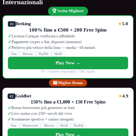
Internazionali
🏆 Scelta Migliore
Betking
5.0
★
#1
100% fino a €500 + 200 Free Spins
Licenza Curaçao verificata e affidabile
✓
Pagamenti crypto e fiat, depositi istantanei
✓
Prelievo più veloce della lista — media ~18 minuti
✓
Visa
Bitcoin
PayPal
Skrill
Play Now →
18+ | Gamble responsibly | T&C Apply
🎰 Miglior Bonus
Goldbet
4.9
★
#2
150% fino a €1,000 + 150 Free Spins
Bonus benvenuto più generoso in lista
✓
Live casino con 250+ tavoli dal vivo
✓
Scommesse sportive + casino integrati
✓
Visa
Mastercard
Bitcoin
Skrill
PayPal
Play Now →