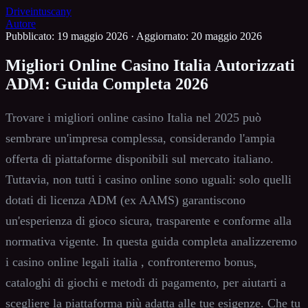
Driveintuscany
Autore
Pubblicato: 19 maggio 2026
·
Aggiornato: 20 maggio 2026
Migliori Online Casino Italia Autorizzati
ADM: Guida Completa 2026
Trovare i migliori online casino Italia nel 2025 può
sembrare un'impresa complessa, considerando l'ampia
offerta di piattaforme disponibili sul mercato italiano.
Tuttavia, non tutti i casino online sono uguali: solo quelli
dotati di licenza ADM (ex AAMS) garantiscono
un'esperienza di gioco sicura, trasparente e conforme alla
normativa vigente. In questa guida completa analizzeremo
i casino online legali italia , confronteremo bonus,
cataloghi di giochi e metodi di pagamento, per aiutarti a
scegliere la piattaforma più adatta alle tue esigenze. Che tu