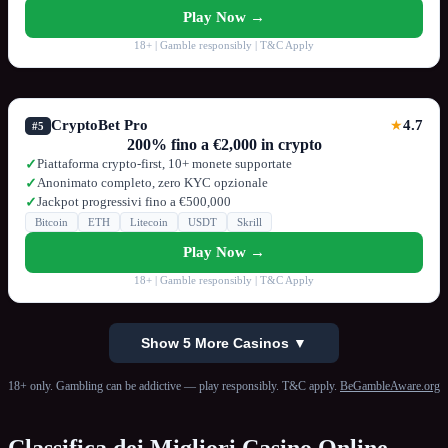
Play Now →
18+ | Gamble responsibly | T&C Apply
CryptoBet Pro
4.7
★
#5
200% fino a €2,000 in crypto
Piattaforma crypto-first, 10+ monete supportate
✓
Anonimato completo, zero KYC opzionale
✓
Jackpot progressivi fino a €500,000
✓
Bitcoin
ETH
Litecoin
USDT
Skrill
Play Now →
18+ | Gamble responsibly | T&C Apply
Show 5 More Casinos ▼
18+ only. Gambling can be addictive — play responsibly. T&C apply.
BeGambleAware.org
Classifica dei Migliori Casino Online