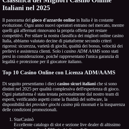
Italiani nel 2025
Il panorama del
gioco d'azzardo online
in Italia è in costante
evoluzione. Ogni anno nuovi operatori entrano nel mercato, mentre
quelli già affermati rinnovano la propria offerta per restare
competitivi. Per stilare la nostra classifica dei migliori online casino
Italia, abbiamo valutato decine di piattaforme secondo criteri
rigorosi: sicurezza, varietà di giochi, qualità dei bonus, velocità dei
prelievi e assistenza clienti. Solo i
casino ADM AAMS
sono stati
presi in considerazione, poiché rappresentano l'unica garanzia di
legalità e protezione per il giocatore italiano.
Top 10 Casino Online con Licenza ADM/AAMS
Di seguito presentiamo i dieci
casino sicuri italiani
che si sono
distinti nel 2025 per qualità complessiva dell'esperienza di gioco.
Ogni piattaforma è stata testata personalmente dal nostro team di
esperti, verificando aspetti come la fluidità del software, la
disponibilità dei
provider giochi casino
più rinomati e la trasparenza
delle condizioni promozionali.
StarCasinò
Eccellente catalogo di slot e sezione live dealer di altissimo